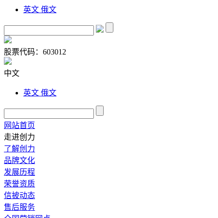
英文
俄文
股票代码：
603012
中文
英文
俄文
网站首页
走进创力
了解创力
品牌文化
发展历程
荣誉资质
信披动态
售后服务