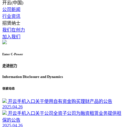
开云(中国)
公司新闻
行业资讯
招贤纳士
我们在创力
加入我们
Enter
C-Power
走进创力
Information Disclosure and
Dynamics
信披动态
开云手机入口关于使用自有资金购买理财产品的公告
2025.04.26
开云手机入口关于公司全资子公司为融资租赁业务提供担
保的公告
2025.04.26