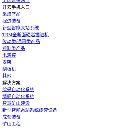
全国营销网点
开云手机入口
采煤产品
掘进装备
新型智能泵站系统
TBM全断面硬岩掘进机
传动类/通讯类产品
控制类产品
电液控
支架
刮板机
其他
解决方案
综采自动化系统
综掘自动化系统
智慧矿山建设
新型智能泵站系统成套设备
成套装备
矿山工程