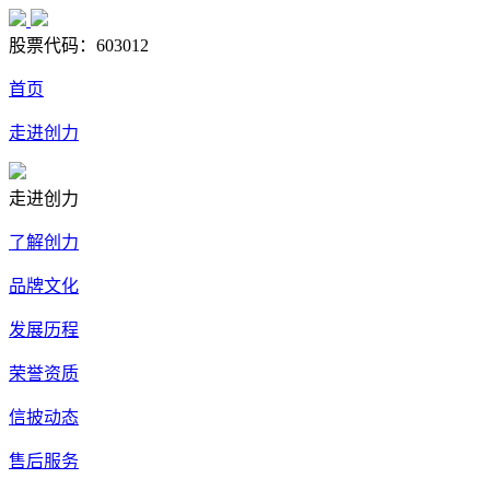
股票代码：
603012
首页
走进创力
走进创力
了解创力
品牌文化
发展历程
荣誉资质
信披动态
售后服务