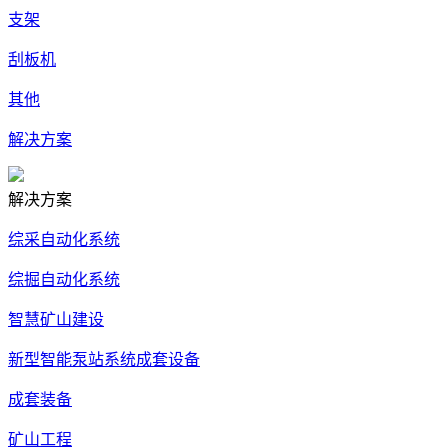
支架
刮板机
其他
解决方案
解决方案
综采自动化系统
综掘自动化系统
智慧矿山建设
新型智能泵站系统成套设备
成套装备
矿山工程