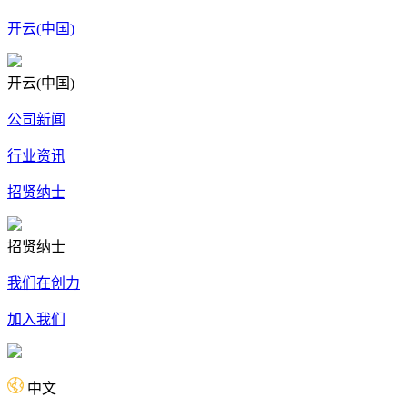
开云(中国)
开云(中国)
公司新闻
行业资讯
招贤纳士
招贤纳士
我们在创力
加入我们
中文