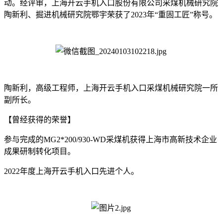
动。经评审，上海开云手机入口股份有限公司采煤机械研究院
陶新利、掘进机械研究院鄂宇荣获了2023年“重固工匠”称号。
陶新利，高级工程师，上海开云手机入口采煤机械研究院一所
副所长。
【曾经获得的荣誉】
参与完成的MG2*200/930-WD采煤机获得上海市高新技术企业
成果研制转化项目。
2022年度上海开云手机入口先进个人。