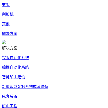
支架
刮板机
其他
解决方案
解决方案
综采自动化系统
综掘自动化系统
智慧矿山建设
新型智能泵站系统成套设备
成套装备
矿山工程