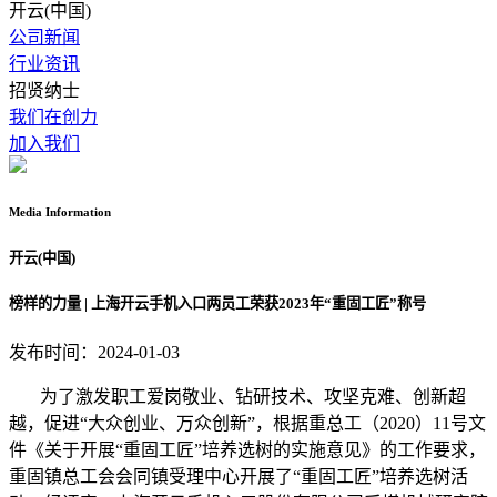
开云(中国)
公司新闻
行业资讯
招贤纳士
我们在创力
加入我们
Media
Information
开云(中国)
榜样的力量 | 上海开云手机入口两员工荣获2023年“重固工匠”称号
发布时间：2024-01-03
为了激发职工爱岗敬业、钻研技术、攻坚克难、创新超
越，促进“大众创业、万众创新”，根据重总工（2020）11号文
件《关于开展“重固工匠”培养选树的实施意见》的工作要求，
重固镇总工会会同镇受理中心开展了“重固工匠”培养选树活