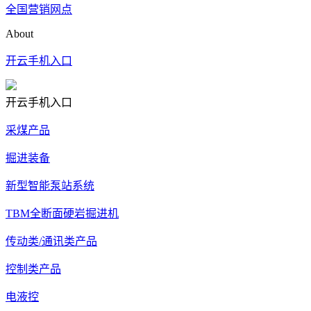
全国营销网点
About
开云手机入口
开云手机入口
采煤产品
掘进装备
新型智能泵站系统
TBM全断面硬岩掘进机
传动类/通讯类产品
控制类产品
电液控