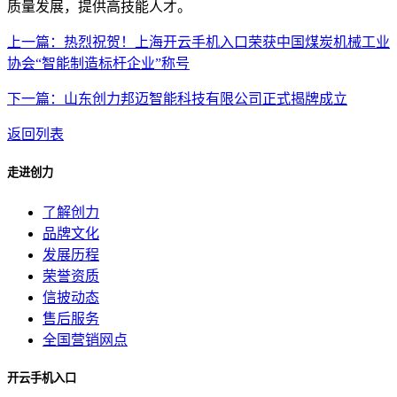
质量发展，提供高技能人才。
上一篇：热烈祝贺！上海开云手机入口荣获中国煤炭机械工业
协会“智能制造标杆企业”称号
下一篇：山东创力邦迈智能科技有限公司正式揭牌成立
返回列表
走进创力
了解创力
品牌文化
发展历程
荣誉资质
信披动态
售后服务
全国营销网点
开云手机入口