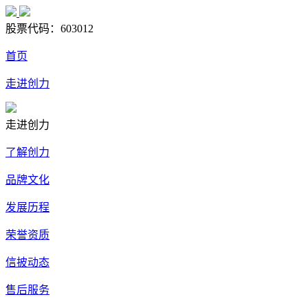
股票代码：
603012
首页
走进创力
走进创力
了解创力
品牌文化
发展历程
荣誉资质
信披动态
售后服务