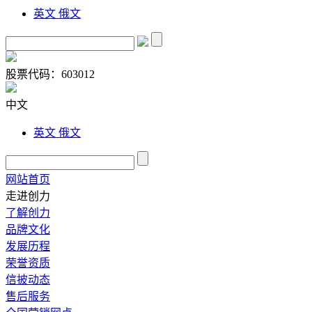
英文
俄文
股票代码：
603012
中文
英文
俄文
网站首页
走进创力
了解创力
品牌文化
发展历程
荣誉资质
信披动态
售后服务