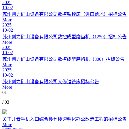
2025
10-02
苏州创力矿山设备有限公司数控铣镗床（进口落地）招标公告
More
2025
10-02
苏州创力矿山设备有限公司数控成型磨齿机（1250）招标公告
More
2025
10-02
苏州创力矿山设备有限公司数控成型磨齿机（800）招标公告
More
2025
10-02
苏州创力矿山设备有限公司大修镗铣床招标公告
More
01
/
03
关于开云手机入口综合楼七楼透明化办公改造工程的招标公告
More