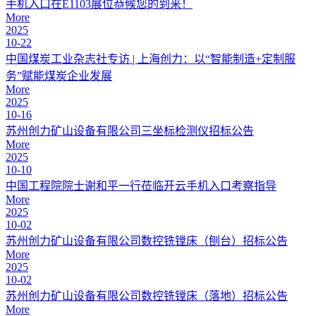
手机入口在E1103展位恭候您的到来！
More
2025
10-22
中国煤炭工业杂志社专访 | 上海创力：以“智能制造+定制服
务”赋能煤炭企业发展
More
2025
10-16
苏州创力矿山设备有限公司三坐标检测仪招标公告
More
2025
10-10
中国工程院院士谢和平一行莅临开云手机入口考察指导
More
2025
10-02
苏州创力矿山设备有限公司数控铣镗床（刨台）招标公告
More
2025
10-02
苏州创力矿山设备有限公司数控铣镗床（落地）招标公告
More