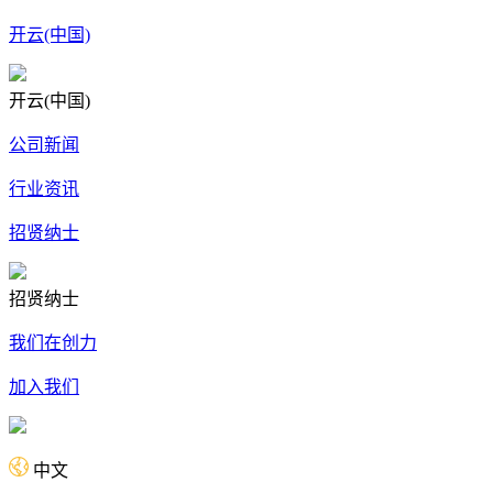
开云(中国)
开云(中国)
公司新闻
行业资讯
招贤纳士
招贤纳士
我们在创力
加入我们
中文